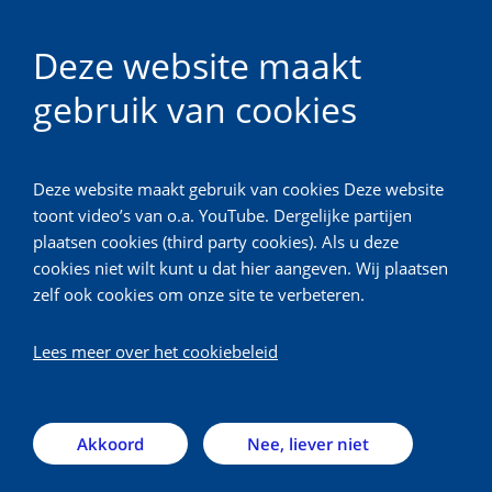
Deze website maakt
gebruik van cookies
Ureka Mega Challenge
Deze website maakt gebruik van cookies Deze website
Ureka Mega Challenge
toont video’s van o.a. YouTube. Dergelijke partijen
plaatsen cookies (third party cookies). Als u deze
cookies niet wilt kunt u dat hier aangeven. Wij plaatsen
De 12e Ureka Mega Challenge is in volle gang!
zelf ook cookies om onze site te verbeteren.
Lees meer over het cookiebeleid
Jouw
zorginnovatie
verdient een
Akkoord
Nee, liever niet
podium!